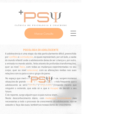
Marcar Consulta
PSICOLOGIA DO ADOLESCENTE
A adolescência é uma etapa da vida particularmente
difícil
, preenchida
por
conflitos
e
contradições
, os quais representam, por um lado, a saída
do mundo infantil onde o adolescente deixa de ser criança e, por outro,
a entrada no mundo adulto, feita através de profundas transformações,
quer ao nível
físico
, com todas as mudanças experimentadas no seu
corpo, quer ao nível
emocional
, com as alterações vividas nas suas
relações com os pais e com o grupo de pares.
No espaço que medeia o começo e o fim desta fase, surgem inúmeras
situações de grande
tensão
e
conflito
psíquico, sendo frequente que o
adolescente se sinta
confuso
e
angustiado
, pensando mesmo que
ninguém o entende, que está só e que é
incapaz
de decidir o seu
futuro.
E de repente, surge alguém que os pais nunca viram...
Neste desconhecimento diário, com
mudanças incontroláveis
mas
necessárias a todo o processo de crescimento do adolescente, não se
assuste e, faça das suas, também as nossas dores de crescimento.