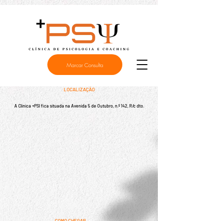
Marcar Consulta
LOCALIZAÇÃO
A Clínica +PSI fica situada na Avenida 5 de Outubro, n.º 142, R/c dto.
COMO CHEGAR