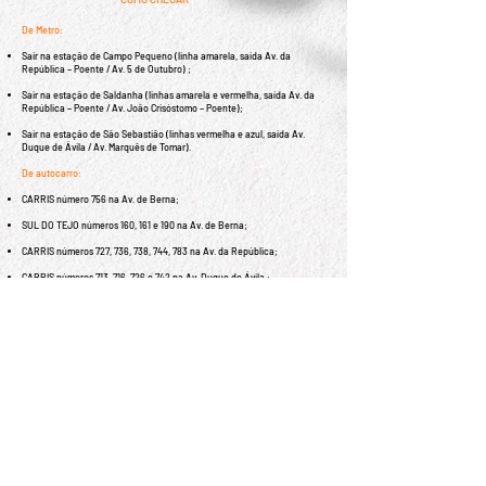
De Metro:
Sair na estação de Campo Pequeno (linha amarela, saída Av. da
República – Poente / Av. 5 de Outubro) ;
Sair na estação de Saldanha (linhas amarela e vermelha, saída Av. da
República – Poente / Av. João Crisóstomo – Poente);
Sair na estação de São Sebastião (linhas vermelha e azul, saída Av.
Duque de Ávila / Av. Marquês de Tomar).
De autocarro:
CARRIS número 756 na Av. de Berna;
SUL DO TEJO números 160, 161 e 190 na Av. de Berna;
CARRIS números 727, 736, 738, 744, 783 na Av. da República;
CARRIS números 713, 716, 726 e 742 na Av. Duque de Ávila ;
De carro:
Estacionamento nas ruas adjacentes.
Equipa Clínica
:
Dr. Ismael Cardoso
|
Dra. Barbara Arruda
Psicólogos credenciados por: